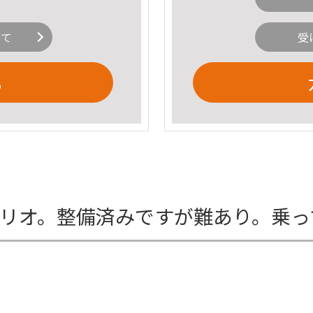
いて
受
る
プリオ。整備済みですが難あり。乗