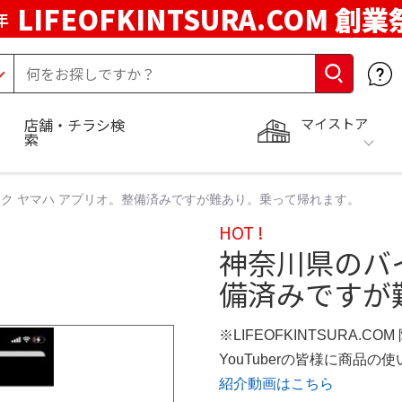
LIFEOFKINTSURA.COM 創業
年
マイストア
店舗・チラシ検
索
ク ヤマハ アプリオ。整備済みですが難あり。乗って帰れます。
HOT !
神奈川県のバ
備済みですが
※LIFEOFKINTSURA.CO
YouTuberの皆様に商品
紹介動画はこちら