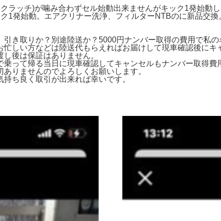
イクラッチ)が噛み合わずセル始動出来ませんがキック1発始動
ク1発始動。エアクリナー洗浄、フィルターNTBのに新品交換
引き取りか？別途陸送か？5000円ナンバー取得の費用で私
お忙しい方などは陸送代もらえればお届けして現車確認後にキ
渡し後は保証はありません。
で乗って帰る当日に現車確認してキャンセルもナンバー取得費
切ありませんのでよろしくお願いします。
気持ち良く取引が出来れば幸いです。