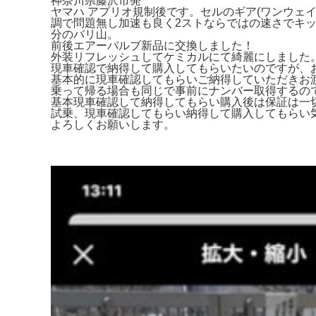
神奈川県藤沢市発
ヤマハ アプリオ規制後です。セルのギア(ワンウェ
調で問題無し加速も良く2ストならではの速さでキッ
分のバリ山。
前後エアーバルブ新品に交換しました！
外装リフレッシュしてケミカルにて綺麗にしました。
現車確認で納得して購入してもらいたいのですが、
基本的に現車確認してもらいご納得していただきお
乗って帰る場合も同じで事前にナンバー取得するの
基本現車確認して納得してもらい購入後は保証は一
試乗、現車確認してもらい納得して購入してもらい
よろしくお願いします。