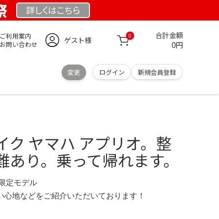
祭
詳しくは
こちら
合計金額
ご利用案内
0
ゲスト様
0円
お問い合わせ
変更
ログイン
新規会員登録
イク ヤマハ アプリオ。整
難あり。乗って帰れます。
M 限定モデル
の使い心地などをご紹介いただいております！