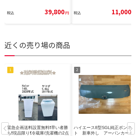
39,800
11,000
税込
円
税込
円
近くの売り場の商品
️緊急企画️送料設置無料❗️早い者勝
ハイエース8型SGL純正ボンネッ
ち❗️現品限り❗️冷蔵庫/洗濯機の2点
ト 新車外し アーバンカーキ